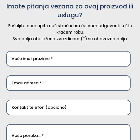
Imate pitanja vezana za ovaj proizvod ili
uslugu?
Pošaljite nam upit i naš stručni tim će vam odgovoriti u što
kraćem roku.
Sva polja obeležena zvezdicom (*) su obavezna polja.
Vaše
ime
*
*
Email
*
*
Kontakt
telefon
*
Poruka
*