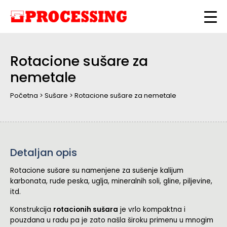
Rotacione sušare za
nemetale
Početna
>
Sušare
>
Rotacione sušare za nemetale
Detaljan opis
Rotacione sušare su namenjene za sušenje kalijum
karbonata, rude peska, uglja, mineralnih soli, gline, piljevine,
itd.
Konstrukcija
rotacionih sušara
je vrlo kompaktna i
pouzdana u radu pa je zato našla široku primenu u mnogim