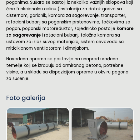
pogonima. Sušara se sastoji iz nekoliko važnijih sklopova koji
čine funkcionalnu celinu (instalacija za dotok goriva sa
cisternom, gorionik, komora za sagorevanje, transporter,
rotacioni bubanj sa pogonskim prstenovima, točkovima za
pogon, pogonski motoreduktor, zajedničko postolje
komore
za sagorevanje
i rotacioni bubanj, taložna komora sa
ustavom za izlaz suvog materijala, sistem cevovoda sa
mlticiklonom ventilatorom i dimnjakom.
Navedena oprema se postavlja na unapred urađene
temelje koji se izrađuju od armiranog betona, potrebne
visine, a u skladu sa dispozicijom opreme u okviru pogona
za sušenje.
Foto galerija