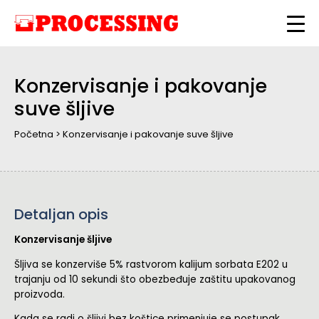
Konzervisanje i pakovanje
suve šljive
Početna
>
Konzervisanje i pakovanje suve šljive
Detaljan opis
Konzervisanje šljive
Šljiva se konzerviše 5% rastvorom kalijum sorbata E202 u
trajanju od 10 sekundi što obezbeđuje zaštitu upakovanog
proizvoda.
Kada se radi o šljivi bez koštice primenjuje se postupak