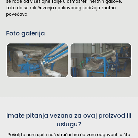
se rade od višeslojne folije u atmosferi inertnih gasove,
tako da se rok čuvanja upakovanog sadržaja znatno
povećava.
Foto galerija
Konzervisanje i pakovanje suve
Konzervisanje i pakovanje suve
šljive
šljive
Imate pitanja vezana za ovaj proizvod ili
uslugu?
Pošaljite nam upit i naš stručni tim će vam odgovoriti u što