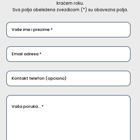
kraćem roku.
Sva polja obeležena zvezdicom (*) su obavezna polja.
Vaše
ime
*
*
Email
*
*
Kontakt
telefon
*
Poruka
*