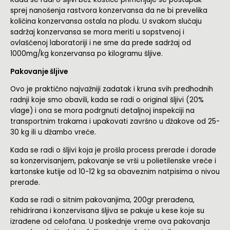
sprej nanošenja rastvora konzervansa da ne bi prevelika
količina konzervansa ostala na plodu. U svakom slučaju
sadržaj konzervansa se mora meriti u sopstvenoj i
ovlašćenoj laboratoriji i ne sme da pređe sadržaj od
1000mg/kg konzervansa po kilogramu šljive.
Pakovanje šljive
Ovo je praktično najvažniji zadatak i kruna svih predhodnih
radnji koje smo obavili, kada se radi o original šljivi (20%
vlage) i ona se mora podrgnuti detaljnoj inspekciji na
transportnim trakama i upakovati završno u džakove od 25-
30 kg ili u džambo vreće.
Kada se radi o šljivi koja je prošla process prerade i dorade
sa konzervisanjem, pakovanje se vrši u polietilenske vreće i
kartonske kutije od 10-12 kg sa obaveznim natpisima o nivou
prerade.
Kada se radi o sitnim pakovanjima, 200gr prerađena,
rehidrirana i konzervisana šljiva se pakuje u kese koje su
izrađene od celofana. U poskednje vreme ova pakovanja